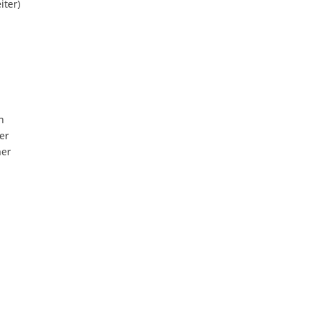
iter)
n
er
her