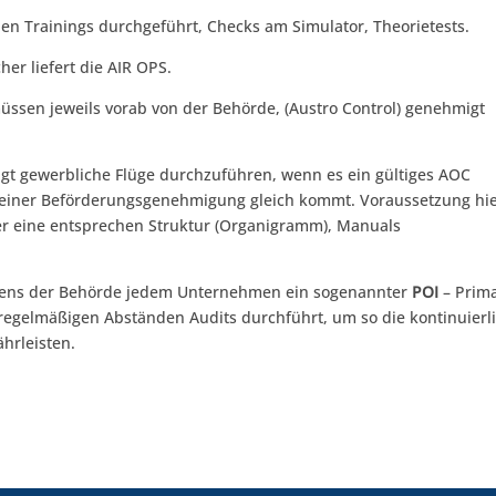
den Trainings durchgeführt, Checks am Simulator, Theorietests.
r liefert die AIR OPS.
üssen jeweils vorab von der Behörde, (Austro Control) genehmigt
gt gewerbliche Flüge durchzuführen, wenn es ein gültiges AOC
hen einer Beförderungsgenehmigung gleich kommt. Voraussetzung hi
er eine entsprechen Struktur (Organigramm), Manuals
itens der Behörde jedem Unternehmen ein sogenannter
POI
– Prim
 regelmäßigen Abständen Audits durchführt, um so die kontinuierl
ährleisten.