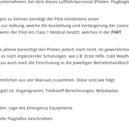
tunternehmen, bei dem dieses Luftfahrtpersonal (Piloten, Flugbegle
en zu können benötigt der Pilot mindestens einen
L
zur Geltung, welche die Ausstellung und Verlängerung der Lizenz
wenn der Pilot ein Class 1 Medical besitzt, welches in der
PART
s alleine berechtigt den Piloten jedoch noch nicht, im gewerbliche
f es noch ergänzender Schulungen, wie z.B. Erste Hilfe, Cold Weath
uss auch noch die Einschulung in die jeweiligen Betriebshandbüc
ntlichen aus vier Manuals zusammen. Diese sind wie folgt:
egelt ist: Organigramm, Treibstoff-Berechnungen, Beladeplan,
listen, Lage des Emergency Equipments
elle Flughäfen beschrieben: