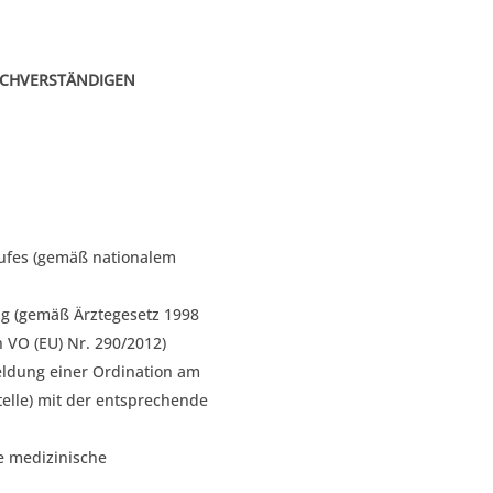
ACHVERSTÄNDIGEN
rufes (gemäß nationalem
ng (gemäß Ärztegesetz 1998
h VO (EU) Nr. 290/2012)
eldung einer Ordination am
telle) mit der entsprechende
 medizinische