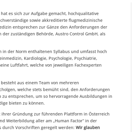
 hat es sich zur Aufgabe gemacht, hochqualitative
chverständige sowie akkreditierte flugmedizinische
medizin entsprechen zur Gänze den Anforderungen der
 der zuständigen Behörde, Austro Control GmbH, als
em in der Norm enthaltenen Syllabus und umfasst hoch
nmedizin, Kardiologie, Psychologie, Psychiatrie,
ine Luftfahrt, welche von jeweiligen Fachexperten
n besteht aus einem Team von mehreren
ycholgen, welche stets bemüht sind, den Anforderungen
h zu entsprechen, um so hervorragende Ausbildungen in
dige bieten zu können.
t ihrer Gründung zur führenden Plattform in Österreich
nd Weiterbildung aller am „Human Factor“ in der
ss durch Vorschriften geregelt werden:
Wir glauben